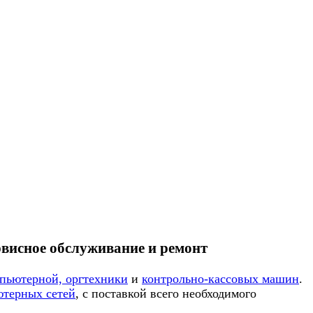
рвисное обслуживание и ремонт
мпьютерной, оргтехники
и
контрольно-кассовых машин
.
ютерных сетей
, с поставкой всего необходимого