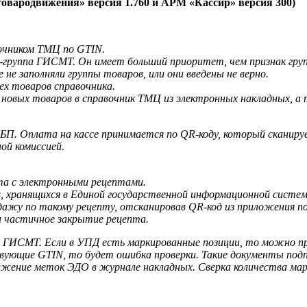
родвижения» версия 1.760 и АРМ «Кассир» версия 300)
очником ТМЦ по GTIN.
к-группа ГИСМТ. Он имеет больший приоритет, чем признак гру
не заполняли группы товаров, или они введены не верно.
ех товаров справочника.
ии новых товаров в справочник ТМЦ из электронных накладных, 
БП. Оплата на кассе принимается по QR-коду, который сканиру
ой комиссией.
та с электронными рецептами.
 хранящихся в Единой государственной информационной систем
дажу по такому рецепту, отсканировав QR-код из приложения п
и частичное закрытие рецепта.
 ГИСМТ. Если в УПД есть маркированные позиции, то можно пр
твующие GTIN, то будет ошибка проверки. Такие документы под
ажение меток ЭДО в журнале накладных. Сверка количества м