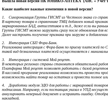
Вышла новая версия ПК ЮНИКО-АПТЕКА (АИС « Учет това
Какие наиболее важные изменения в новой версии?
1. Синхронизация Группы ГИСМТ из Честного знака со справ
В карточку товара в справочнике ТМЦ добавлен новый призна
маркированных БАД, антисептиков и т.д., даже если вы раньше 
Группы ГИСМТ можно загрузить сразу после обновления для вс
Далее настроить получение признака при загрузке и добавлен
2. Интеграция СБП Фора-Банк.
Реализована интеграция с Фора-Банк по приему платежей по С
такой вид безналичных платежей осуществляется с минимальн
3. Интеграция с системой Мой рецепт.
В некоторых регионах страны становится обязательной рабо
Платформа Мой рецепт позволяет работать с базой рецептов,
В кассовой программе реализована возможность провести про
возможность найти товар на остатках и провести полное ил
4. Доработки модуля ЭДО для работы с маркировкой товаров
подписания. Например, если поставщик указал в УПД несущес
аннулировать неверный документ и исправить ошибку. Отобр
накладной.