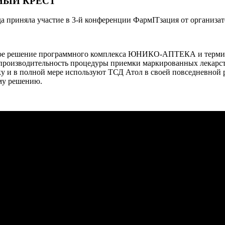
ЛЕНЫЙ КРЕСТ
 приняла участие в 3-й конференции ФармITзация от организат
ное решение программного комплекса ЮНИКО-АПТЕКА и термин
производительность процедуры приемки маркированных лекарств
и в полной мере используют ТСД Атол в своей повседневной р
му решению.